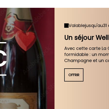
Valable
jusqu'au
31
Un séjour Well
€
Avec cette carte La
formidable : un mome
Champagne et un cop
OFFRIR