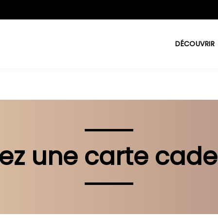
3752807388
DÉCOUVRIR
rez une carte cade